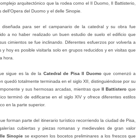
omplejo arquitectónico que la rodea como el Il Duomo, Il Battisterio,
 dell'Opera del Duomo y el delle Sinopie.
 diseñada para ser el campanario de la catedral y su obra fue
do a no haber realizado un buen estudio de suelo el edificio que
us cimientos se fue inclinando. Diferentes esfuerzos por volverla a
s y hoy es posible visitarla solo en grupos reducidos y en visitas que
a hora.
que sigue es la de la
Catedral de Pisa Il Duomo
que comenzó a
én quedó totalmente terminada en el siglo XII, distinguiéndose por su
 imponente y sus hermosas arcadas, mientras que
Il Battistero
que
ico terminó de edificarse en el siglo XIV y ofrece diferentes estilos
co en la parte superior.
e forman parte del itinerario turístico recorriendo la ciudad de Pisa,
 galerías cubiertas y piezas romanas y medievales de gran valor
le Sinopie
se exponen los bocetos preliminares a los frescos que