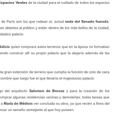
Espacios Verdes
de la ciudad para el cuidado de todos los espacios
 de París son los que rodean el, actual
sede del Senado francés
.
n abiertos al público y están dentro de los más bellos de la ciudad,
ntástico palacio.
édicis
quien comprara estos terrenos que en la época no formaban
iendo construir allí su propio palacio que la alejaría además de las
a gran extensión de terreno que cumplía la función de coto de caza
ombre que luego fue el que llevaría el majestuoso palacio.
go del arquitecto
Salomon de Brosse
y para la creación de los
 comprar algunas residencias vecinas y demolerlas, todas tareas que
n a
María de Médicis
ver concluida su obra, ya que recién a fines del
alcanzar un tamaño semejante al que hoy poseen.