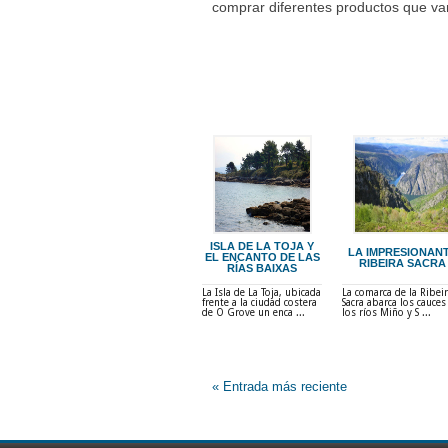
comprar diferentes productos que va
ISLA DE LA TOJA Y
LA IMPRESIONAN
EL ENCANTO DE LAS
RIBEIRA SACRA
RÍAS BAIXAS
La Isla de La Toja, ubicada
La comarca de la Ribei
frente a la ciudad costera
Sacra abarca los cauces
de O Grove un enca ...
los ríos Miño y S ...
« Entrada más reciente