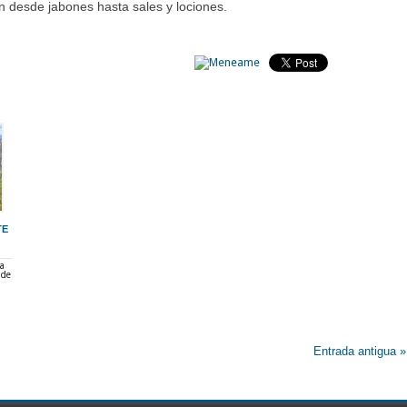
n desde jabones hasta sales y lociones.
TE
ra
 de
Entrada antigua »